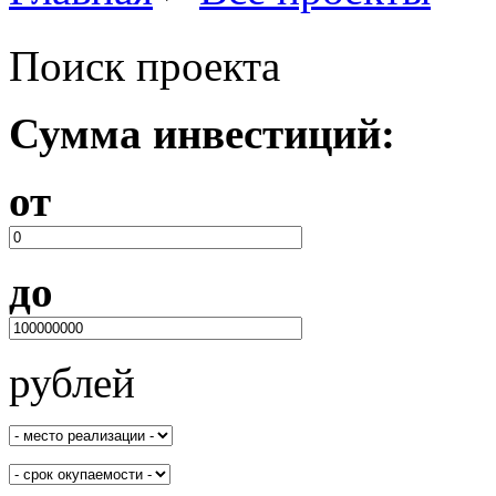
Вы здесь
Поиск проекта
Сумма инвестиций:
от
до
рублей